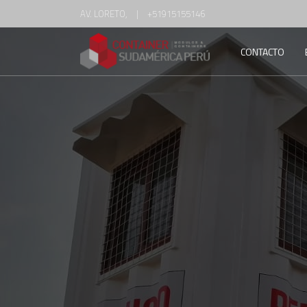
AV. LORETO,
|
+51915155146
CONTACTO