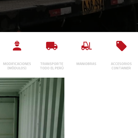
MODIFICACIONES
TRANSPORTE
MANIOBRAS
ACCESORIOS
(MÓDULOS)
TODO EL PERÚ
CONTAINER