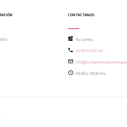
MACIÓN
CONTACTANOS
acto
Av. Loreto,
+51915155146
info@containersudamericape
09:00 a 18:00 hrs
s